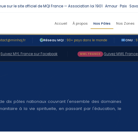
r le site officiel de MQI France — Association loi 1901 · Amour · Paix · Savoir
Accueil
À propos
Nos Pôles
Nos Zones
ntact@minhaj.fr
Réseau MQI :
90+ pays dans le monde
ONU :
S
ez MYL France sur Facebook
Suivez MWL France sur
MWL FRANCE
 de dix pôles nationaux couvrant l'ensemble des domaines
anitaire à la vie spirituelle, en passant par l'éducation, le