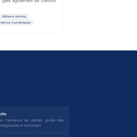
Il gère également les Éditions
Éditions Minhaj
ntenus numériques
lle
dès l'annonce du décès, guide des
religieuses à accomplir.