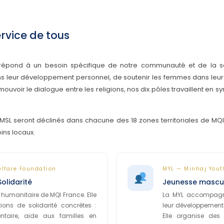
rvice de tous
pond à un besoin spécifique de notre communauté et de la soci
 leur développement personnel, de soutenir les femmes dans leur
ouvoir le dialogue entre les religions, nos dix pôles travaillent en s
 MSL seront déclinés dans chacune des 18 zones territoriales de M
ins locaux.
lfare Foundation
MYL — Minhaj Yout
olidarité
Jeunesse mascu
 humanitaire de MQI France. Elle
La MYL accompagn
ions de solidarité concrètes :
leur développement p
mentaire, aide aux familles en
Elle organise de