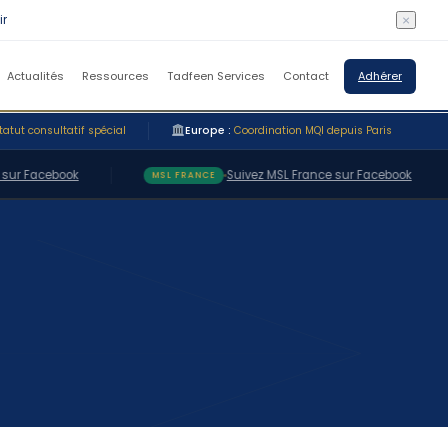
×
Actualités
Ressources
Tadfeen Services
Contact
Adhérer
tatut consultatif spécial
Europe :
Coordination MQI depuis Paris
 Facebook
Suivez MSL France sur Facebook
MSL FRANCE