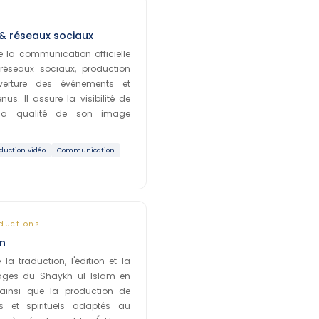
 réseaux sociaux
e la communication officielle
éseaux sociaux, production
uverture des événements et
us. Il assure la visibilité de
t la qualité de son image
duction vidéo
Communication
aductions
on
a traduction, l'édition et la
rages du Shaykh-ul-Islam en
 ainsi que la production de
s et spirituels adaptés au