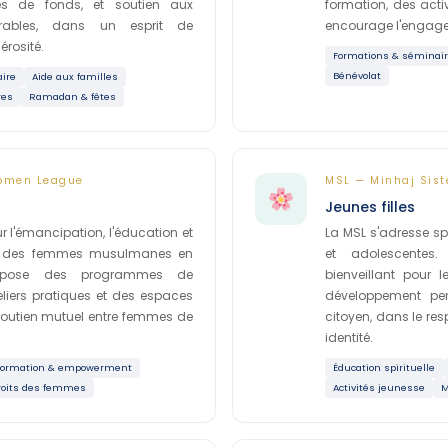
ectes de fonds, et soutien aux
formation, des activi
érables, dans un esprit de
encourage l'engagem
érosité.
Formations & séminai
Bénévolat
aire
Aide aux familles
res
Ramadan & fêtes
omen League
MSL — Minhaj Sist
Jeunes filles
 l'émancipation, l'éducation et
La MSL s'adresse sp
t des femmes musulmanes en
et adolescentes
ropose des programmes de
bienveillant pour le
eliers pratiques et des espaces
développement pe
soutien mutuel entre femmes de
citoyen, dans le res
identité.
Formation & empowerment
Éducation spirituelle
roits des femmes
Activités jeunesse
M