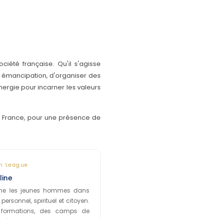
été française. Qu'il s'agisse
 émancipation, d'organiser des
ynergie pour incarner les valeurs
QI France, pour une présence de
h League
line
e les jeunes hommes dans
ersonnel, spirituel et citoyen.
s formations, des camps de