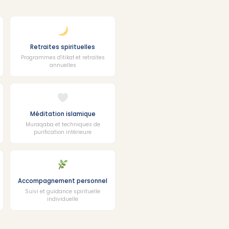
Retraites spirituelles
Programmes d'itikaf et retraites
annuelles
Méditation islamique
Muraqaba et techniques de
purification intérieure
Accompagnement personnel
Suivi et guidance spirituelle
individuelle