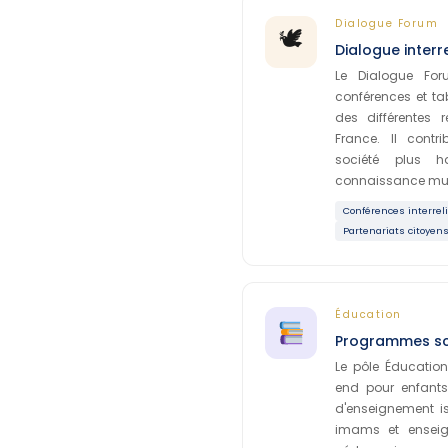
Dialogue Forum
🕊
Dialogue interr
Le Dialogue For
conférences et ta
des différentes
France. Il contr
société plus h
connaissance mutue
Conférences interrel
Partenariats citoyen
Éducation
Programmes sc
Le pôle Éducatio
end pour enfant
d'enseignement i
imams et enseign