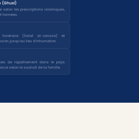
e (Ghusl)
lle selon les prescriptions islamiques,
t formées.
 funéraire (Salat al-Janaza) et
on jusqu'au lieu d'inhumation.
hes de rapatriement dans le pays
ance selon le souhait de la famille.