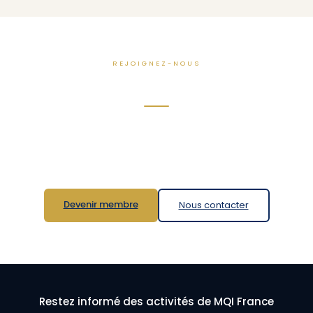
REJOIGNEZ-NOUS
Engagez-vous au sein d'un pôle
tez vous investir dans la vie associative de MQI France ? Rejoignez
t contribuez, selon vos compétences et votre disponibilité, à la miss
de Savoir que nous portons ensemble.
Devenir membre
Nous contacter
Restez informé des activités de MQI France