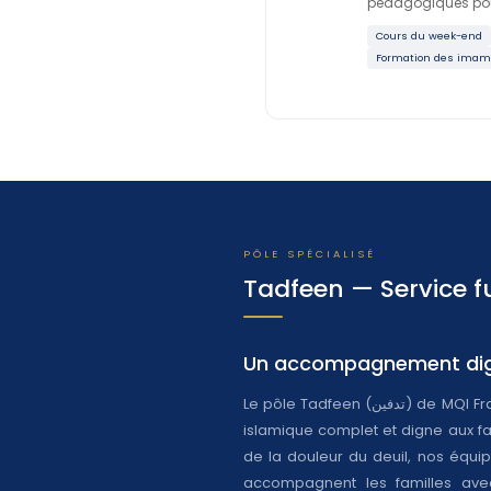
pédagogiques pour
Cours du week-end
Formation des ima
PÔLE SPÉCIALISÉ
Tadfeen — Service f
Un accompagnement dign
Le pôle Tadfeen (تدفين) de MQI France offre un service funéraire
islamique complet et digne aux fa
de la douleur du deuil, nos équ
accompagnent les familles avec 