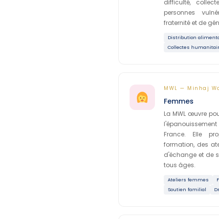
difficulté, coll
personnes vuln
fraternité et de gén
Distribution aliment
Collectes humanitai
MWL — Minhaj W
Femmes
La MWL œuvre pour
l'épanouissemen
France. Elle p
formation, des at
d'échange et de 
tous âges.
Ateliers femmes
Soutien familial
D