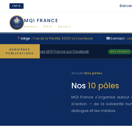
Bienvenue su
INFO
MQI FRANCE
Amour · Paix · Savoir
Siège :
1 rue de la Prévôté, 93120 La Courneuve
Contact :
co
DERNIÈRES
Suivez MQI France sur Facebook
Suiv
MQI FRANCE
MYL FRANCE
PUBLICATIONS
Accueil
›
Nos pôles
Nos
10 pôles
MQI France s'organise autour
d'action — de la solidarité hum
dialogue et les médias.