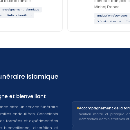
 toute la famille.
contexte français. 
Minhaj France.
Enseignement islamique
ms
Ateliers familiaux
Traduction d'ouvrages
Diffusion & vente
Co
unéraire islamique
e et bienveillant
Accompagnement de la fami
milles endeuillées. Conscients
Soutien moral et pratique 
démarches administratives et 
ipes formées et expérimentées
bienveillance, discrétion et