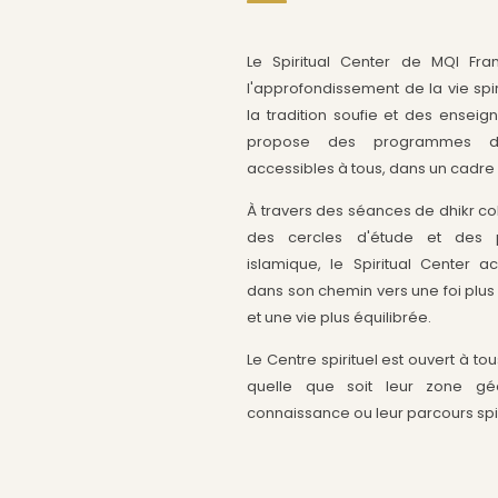
Le Spiritual Center de MQI Fr
l'approfondissement de la vie spiri
la tradition soufie et des enseig
propose des programmes de
accessibles à tous, dans un cadre b
À travers des séances de dhikr colle
des cercles d'étude et des 
islamique, le Spiritual Cente
dans son chemin vers une foi plus
et une vie plus équilibrée.
Le Centre spirituel est ouvert à 
quelle que soit leur zone gé
connaissance ou leur parcours spir