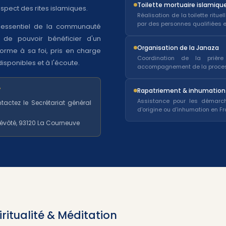
Toilette mortuaire islamiqu
espect des rites islamiques.
Réalisation de la toilette ritue
par des personnes qualifiées e
 essentiel de la communauté
de pouvoir bénéficier d'un
Organisation de la Janaza
rme à sa foi, pris en charge
Coordination de la prière
sponibles et à l'écoute.
accompagnement de la processi
7
Rapatriement & inhumation
Assistance pour les démarc
tactez le Secrétariat général
d'origine ou d'inhumation en Fr
révôté, 93120 La Courneuve
iritualité & Méditation