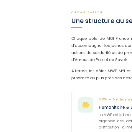
ORGANISATION
Une structure au se
Chaque pôle de MQI France ré
d'accompagner les jeunes dans
actions de solidarité ou de prom
d'Amour, de Paix et de Savoir.
À terme, les pôles MWF, MYL et
proximité au plus près des beso
MWF — Minhaj We
Humanitaire & S
La MWF est le bras
organise des act
distribution ali