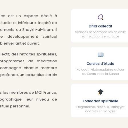
ance est un espace dédié à
tuelle et intérieure. Inspiré de
Dhikr collectif
nements du Shaykh-ul-Islam, il
Séances hebdomadaires de dhikr
 développement spirituel
et invocations en groupe
ienveillant et ouvert.
ctif, des retraites spirituelles,
programmes de méditation
Cercles d'étude
r accompagne chaque membre
Halaqat hebdomadaires autour
du Coran et de la Sunna
 profonde, un cœur plus serein
tous les membres de MQI France,
ographique, leur niveau de
Formation spirituelle
ituel personnel.
Programmes Nisab-e-Tarbiyyat
adaptés en français