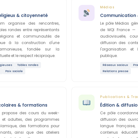
Médias
eligieux & citoyenneté
Communication &
um organise des rencontres,
Le pôle Médias gèr
bles rondes entre représentants
de MQI France — r
 religions et communautés de
audiovisuelle, co
ibue à la construction d'une
diffusion des conten
armonieuse, fondée sur la
l'organisation e
lle et le respect réciproque.
publique.
igieuses
Tables rondes
Réseaux sociaux
Pro
s
Paix sociale
Relations presse
Publications & Tr
olaires & formations
Édition & diffusi
n propose des cours du week-
Ce pôle coordonne l
s et adultes, des programmes
diffusion des ouv
slamique, des formations pour
langue française,
ants, ainsi que des ateliers
contenus éducatif