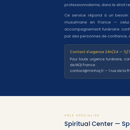
professionnalisme, dans le strict r
Ce service répond à un besoin
musulmane en France — celui 
accompagnement funéraire confo
par des personnes de confiance, di
Contact d'urgence 24h/24 — 7j/
Pour toute urgence funéraire, con
de MQI France :
contact@minhaj.fr — 1 rue de la P
PÔLE SPÉCIALISÉ
Spiritual Center — Sp