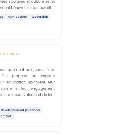
tés sportives et culturelles, et
ent bénévole et associatif.
res
Camps d'été
Leadership
ers League
écifiquement aux jeunes filles
. Elle propose un espace
ur éducation spirituelle, leur
rsonnel et leur engagement
pect de leurs valeurs et de leur
Développement personnel
entorat