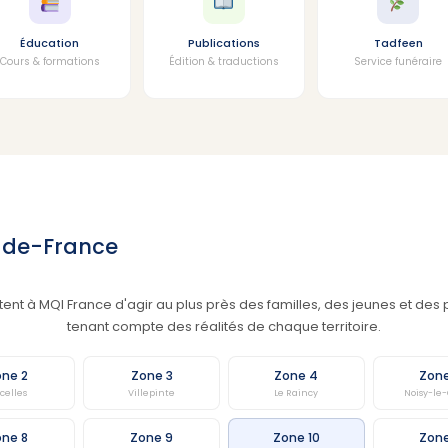
Éducation
Publications
Tadfeen
Cours & formations
Édition & traductions
Service funéraire
e-de-France
ent à MQI France d'agir au plus près des familles, des jeunes et des p
tenant compte des réalités de chaque territoire.
ne 2
Zone 3
Zone 4
Zon
rcelles
Villepinte
Le Raincy
Noisy-le
ne 8
Zone 9
Zone 10
Zone