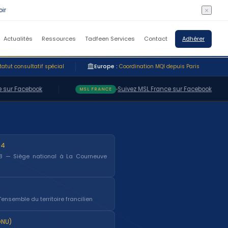
×
Actualités
Ressources
Tadfeen Services
Contact
Adhérer
tatut consultatif spécial
Europe :
Coordination MQI depuis Paris
r Facebook
Suivez MSL France sur Facebook
MSL FRANCE
94
98 — Siège national à La Courneuve
'ensemble du territoire francilien
ONU)