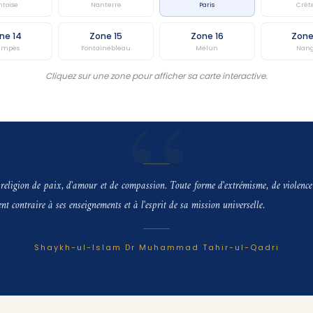
ntoise
Nanterre
Paris
Crét
ne 14
Zone 15
Zone 16
Zone
ampes
Fontainebleau
Melun
Nang
Cliquez sur une zone pour afficher sa carte interactive.
 religion de paix, d'amour et de compassion. Toute forme d'extrémisme, de violence
 contraire à ses enseignements et à l'esprit de sa mission universelle.
Shaykh-ul-Islam Dr Muhammad Tahir-ul-Qadri