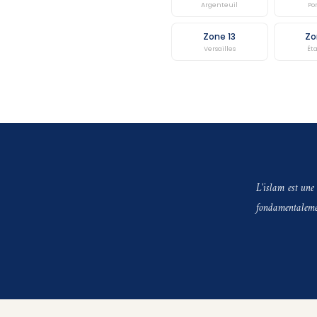
Argenteuil
Po
Zone 13
Zo
Versailles
Ét
L'islam est une
fondamentalement