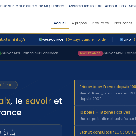
ur le site officiel de MQI France — Association loi 1901 · Amour · Paix · Savoir
Accueil
À propos
Nos Pôles
Nos Zones
ntact@minhaj.fr
Réseau MQI :
90+ pays dans le monde
ONU :
S
ivez MYL France sur Facebook
Suivez MWL France su
MWL FRANCE
ational
Présente en France depuis 19
Née à Bondy, structurée en 19
aix
, le
savoir
et
depuis 2000
rance
10 pôles — 18 zones actives
Une organisation structurée sur l
بِسْمِ اللهِ ال
Statut consultatif ECOSOC (