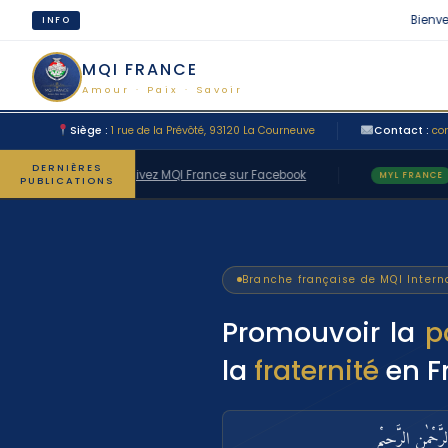
Bienvenue s
INFO
MQI FRANCE
Amour · Paix · Savoir
Siège :
1 rue de la Prévôté, 93120 La Courneuve
Contact :
co
DERNIÈRES
Suivez MQI France sur Facebook
Su
MQI FRANCE
MYL FRANCE
PUBLICATIONS
Branche française de MQI Intern
Promouvoir la
p
la
fraternité
en F
رَّحْمٰنِ الرَّحِيْمِ