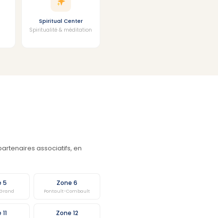
Spiritual Center
Spiritualité & méditation
artenaires associatifs, en
e 5
Zone 6
-Grand
Pontault-Combault
 11
Zone 12