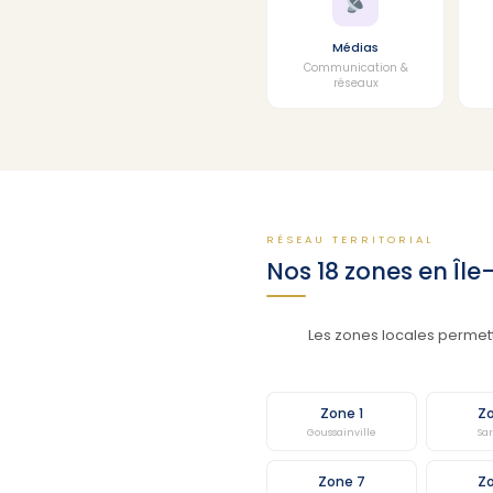
Médias
Communication &
réseaux
RÉSEAU TERRITORIAL
Nos 18 zones en Îl
Les zones locales permett
Zone 1
Zo
Goussainville
Sa
Zone 7
Zo