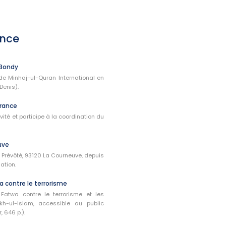
ance
 Bondy
de Minhaj-ul-Quran International en
Denis).
rance
ité et participe à la coordination du
uve
Prévôté, 93120 La Courneuve, depuis
ation.
a contre le terrorisme
 Fatwa contre le terrorisme et les
kh-ul-Islam, accessible au public
 646 p.).