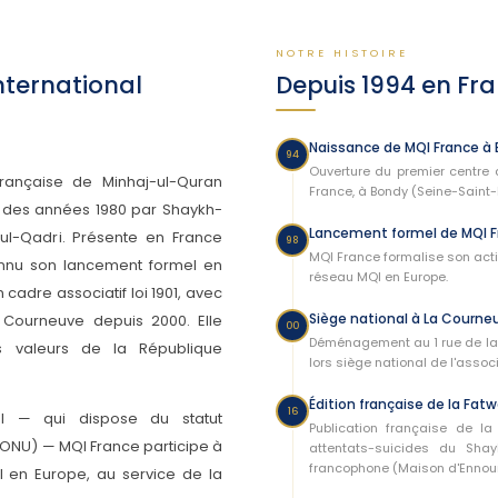
NOTRE HISTOIRE
nternational
Depuis 1994 en Fr
Naissance de MQI France à
94
Ouverture du premier centre 
rançaise de Minhaj-ul-Quran
France, à Bondy (Seine-Saint-
t des années 1980 par Shaykh-
Lancement formel de MQI F
ul-Qadri. Présente en France
98
MQI France formalise son activ
onnu son lancement formel en
réseau MQI en Europe.
 cadre associatif loi 1901, avec
Siège national à La Courne
a Courneuve depuis 2000. Elle
00
Déménagement au 1 rue de la 
es valeurs de la République
lors siège national de l'associ
Édition française de la Fatw
16
al — qui dispose du statut
Publication française de la
 (ONU) — MQI France participe à
attentats-suicides du Shay
francophone (Maison d'Ennour,
I en Europe, au service de la