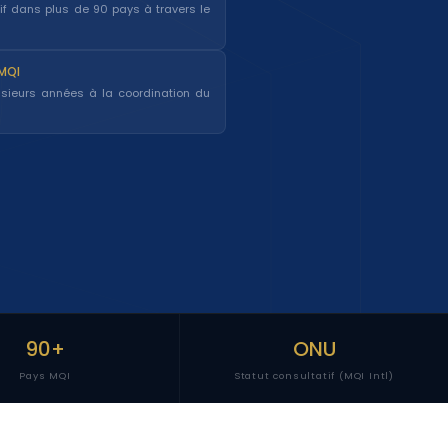
tif dans plus de 90 pays à travers le
MQI
usieurs années à la coordination du
90+
ONU
Pays MQI
Statut consultatif (MQI Intl)