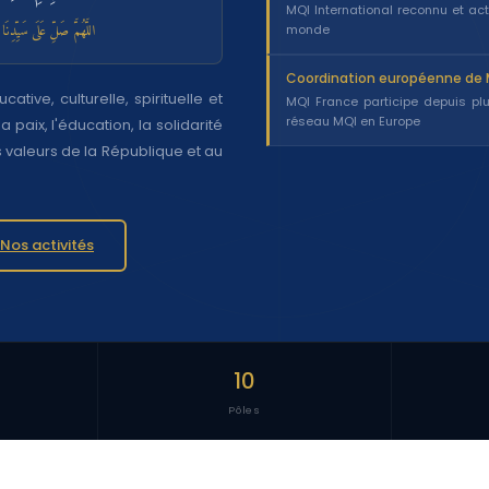
MQI International reconnu et ac
اللَّهُمَّ صَلِّ عَلَى سَيِّدِنَا م
monde
Coordination européenne de 
ative, culturelle, spirituelle et
MQI France participe depuis pl
réseau MQI en Europe
 paix, l'éducation, la solidarité
s valeurs de la République et au
Nos activités
10
Pôles