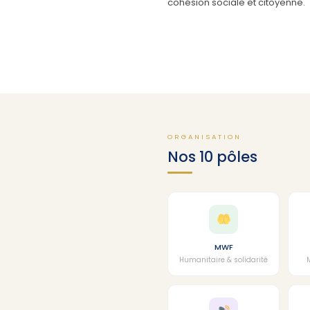
cohésion sociale et citoyenne.
ORGANISATION
Nos 10 pôles
MWF
Humanitaire & solidarité