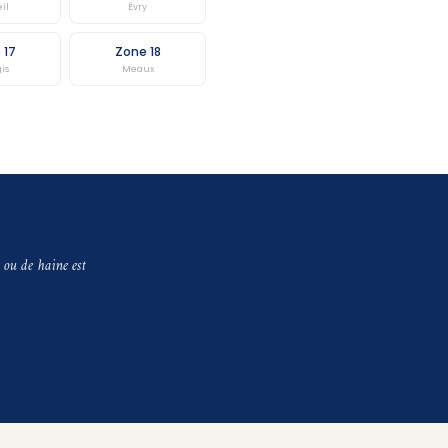
eil
Évry
 17
Zone 18
is
Meaux
 ou de haine est