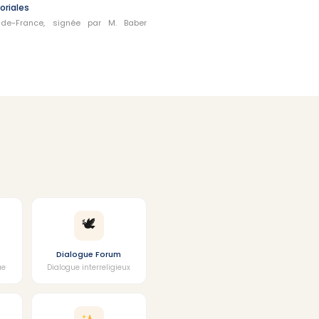
oriales
le-de-France, signée par M. Baber
🕊
Dialogue Forum
ue
Dialogue interreligieux