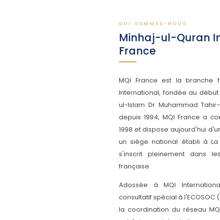
QUI SOMMES-NOUS
Minhaj-ul-Quran I
France
MQI France est la branche f
International, fondée au débu
ul-Islam Dr Muhammad Tahir-
depuis 1994, MQI France a c
1998 et dispose aujourd'hui d'un
un siège national établi à L
s'inscrit pleinement dans l
française.
Adossée à MQI Internation
consultatif spécial à l'ECOSOC
la coordination du réseau MQ